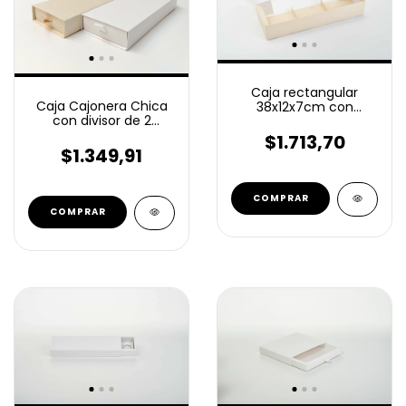
Caja rectangular
Caja Cajonera Chica
38x12x7cm con
con divisor de 2
divisiones -056D-
espacios
$1.713,70
18,2x6,5x2,5cm
$1.349,91
-220D2-
COMPRAR
COMPRAR