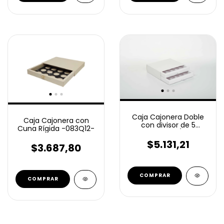
Caja Cajonera Doble
Caja Cajonera con
con divisor de 5
Cuna Rígida -083Q12-
espacios 1/2kg
-084D5-
$5.131,21
$3.687,80
COMPRAR
COMPRAR