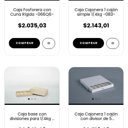
Caja Fosforera con
Caja Cajonera 1 cajón
Cuna Rígida -066Q6-
simple 1/4kg -083-
$2.035,03
$2.143,01
COMPRAR
COMPRAR
Caja base con
Caja Cajonera 1 cajón
divisiones para 1/4kg +
con divisor de 5
Tapa -005D-
espacios 1/4kg
-083D5-