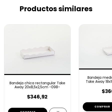
Productos similares
Bandeja medi
Take Away 18x
Bandeja chica rectangular Take
Away 20x8,5x2,5cm -098-
$36
$346,92
COMPRAR