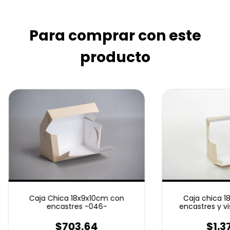
Para comprar con este
producto
Caja Chica 18x9x10cm con
Caja chica 1
encastres -046-
encastres y vi
-0
$703,64
$1.3