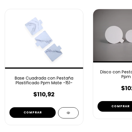
Disco con Pesta
Ppm 
Base Cuadrada con Pestaña
Plastificado Ppm Mate -151-
$10
$110,92
COMPRAR
COMPRAR