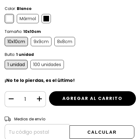
Color:
Blanco
Mármol
Tamaño:
10x10cm
10x10cm
9x9cm
8x8cm
Bulto:
1 unidad
1 unidad
100 unidades
¡No te lo pierdas, es el último!
CAMBIAR CP
Entregas para el CP:
Medios de envío
CALCULAR